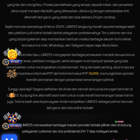
yang fair dan menghibur. Proses pendaftaran yang simpel, deposit instan, dan penarikan
dana cepat menjadi nilai lebih yang ditawarkan, didukung dengan ketersediaan link
alternatif slot gacor yang stabil dan bisa diakses 24 jam nonstop.
Sejak memulai operasinya di tahun 2024, LIMO55 langsung meraih reputasi sebagai salah
satu platform judi online terbaik berkat pelayanan profesionalnya. Tim customer service
yang berpengalaman siap memberikan bantuan melalui berbagai saluran komunikasi
termasuk live chat, WhatsApp, dan Telegram kapan saja dibutuhkan.
Bagi para member baru, LIMO55 menyiapkan berbagai penawaran menarik berupa bonus
deposit awal, cashback mingguan, serta beragam event jackpot spesial yang bisa
dimanfaatkan untuk meningkatkan modal bermain. Yang tak kalah penting, situs ini secara
rutin memperbarui informasi RTP slot terkini termasuk RTP
Slot88
, memungkinkan pemain
memilih permainan dengan persentase kemenangan optimal.
Tunggu apa lagi? Segera daftarkan diri Anda dan nikmati semua keuntungan bermain di
LIMO55. Kunjungi link alternatif resmi kami untuk mulai meraih kemenangan besar hari ini
juga. Terima kasih atas kepercayaan Anda menjadikan LIMO55 sebagai partner bermain
slot gacor dan toto online terbaik!
©2024 LIMO55 menawarkan berbagai macam provider terbaik pilihan dan di dukung
pelayanan customer service profesional 24/7 siap melayani anda.