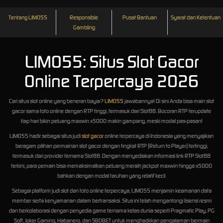
Tentang LIMO55
Responsible
Pusat Bantuan
Syarat dan Ketentuan
Gambling
LIMO55: Situs Slot Gacor
Online Terpercaya 2026
Cari situs slot online yang beneran bayar?
LIMO55
jawabannya! Di sini Anda bisa main slot
gacor sama toto online dengan RTP tinggi, termasuk dari Slot88. Bocoran RTP terupdate
tiap hari bikin peluang maxwin x5000 makin gampang, meski modal pas-pasan!
LIMO55 hadir sebagai situs judi
slot gacor
online terpercaya di Indonesia yang menyajikan
beragam pilihan permainan slot gacor dengan tingkat RTP (Return to Player) tertinggi,
termasuk dari provider ternama Slot88. Dengan menyediakan informasi link RTP Slot88
terkini, para pemain bisa memaksimalkan peluang meraih jackpot maxwin hingga x5000
bahkan dengan modal taruhan yang relatif kecil.
Sebagai platform judi slot dan toto online terpercaya, LIMO55 menjamin keamanan data
member serta kenyamanan dalam bertransaksi. Situs ini telah mengantongi lisensi resmi
dan berkolaborasi dengan penyedia game ternama kelas dunia seperti Pragmatic Play, PG
Soft, Joker Gaming, Habanero, dan SBOBET untuk menghadirkan pengalaman bermain