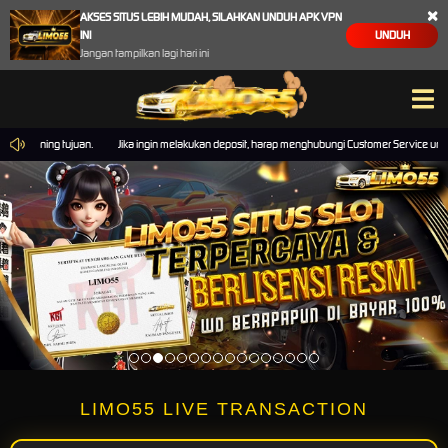
×
AKSES SITUS LEBIH MUDAH, SILAHKAN UNDUH APK VPN
UNDUH
INI
Jangan tampilkan lagi hari ini
r rekening tujuan.
Jika ingin melakukan deposit, harap menghubungi Customer Service untuk k
LIMO55 LIVE TRANSACTION