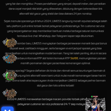
yang fair dan menghibur. Proses pendaftaran yang simpel, deposit instan, dan penarikan
dana cepat menjadi nilai lebih yang ditawarkan, didukung dengan ketersediaan link
alternatif slot gacor yang stabil dan bisa diakses 24 jam nonstop.
Sejak memulai operasinya di tahun 2024, LIMO55 langsung meraih reputasi sebagai salah
satu platform judi online terbaik berkat pelayanan profesionalnya. Tim customer service
yang berpengalaman siap memberikan bantuan melalui berbagai saluran komunikasi
termasuk live chat, WhatsApp, dan Telegram kapan saja dibutuhkan.
Bagi para member baru, LIMO55 menyiapkan berbagai penawaran menarik berupa bonus
deposit awal, cashback mingguan, serta beragam event jackpot spesial yang bisa
dimanfaatkan untuk meningkatkan modal bermain. Yang tak kalah penting, situs ini secara
rutin memperbarui informasi RTP slot terkini termasuk RTP
Slot88
, memungkinkan pemain
memilih permainan dengan persentase kemenangan optimal.
Tunggu apa lagi? Segera daftarkan diri Anda dan nikmati semua keuntungan bermain di
LIMO55. Kunjungi link alternatif resmi kami untuk mulai meraih kemenangan besar hari ini
juga. Terima kasih atas kepercayaan Anda menjadikan LIMO55 sebagai partner bermain
slot gacor dan toto online terbaik!
©2024 LIMO55 menawarkan berbagai macam provider terbaik pilihan dan di dukung
pelayanan customer service profesional 24/7 siap melayani anda.