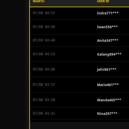
WAKTU
USER ID
Indra771***
07/08 04:55
Iwan556***
07/08 04:48
Anita347***
07/08 04:40
Galang894***
07/08 04:23
Jefri901***
07/08 04:06
Mario461***
07/08 03:57
Wanda465***
07/08 03:38
Nina207***
07/08 03:31
Irfan597***
07/08 03:19