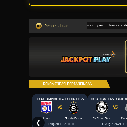
Hendra628***
07/08 03:09
Teguh363***
07/08 02:52
enghubungi Customer Service untuk konfirmasi nomor rekening tujuan.
Pemberitahuan
Jika ingin melakukan de
Putri786***
07/08 02:42
Daniel503***
07/08 02:31
Taufik861***
07/08 02:14
Chris822***
07/08 02:02
REKOMENDASI PERTANDINGAN
Yanti151***
07/08 01:47
UEFA CHAMPIONS LEAGUE QUALIFIERS
UEFA CHAMPIONS LEAGUE Q
Oka271***
07/08 01:32
VS
VS
Ira500***
07/08 01:26
Lyon
Sparta Praha
SK Sturm Graz
Fen
❮
11 Aug 2026 22:00:00
11 Aug 2026 21:30: