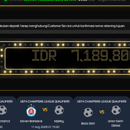
Roulette Lightning
WITHDRAW
[EVOLUTION]
Caishen Wins
WITHDRAW
posit, harap menghubungi Customer Service untuk konfirmasi nomor rekening tujuan.
[PG SOFT]
DEPOSIT
TOP UP SALDO
Mahjong Wins
WITHDRAW
IDR
7,189,80
[PRAGMATIC]
DEPOSIT
TOP UP SALDO
Forge of Olympus
WITHDRAW
[PRAGMATIC]
DEPOSIT
TOP UP SALDO
UALIFIERS
UEFA CHAMPIONS LEAGUE QUALIFIERS
UEFA CHAMPIONS LEAGUE QUALIFIERS
DEPOSIT
TOP UP SALDO
VS
VS
DEPOSIT
TOP UP SALDO
erbahce
Slovan Bratislava
Mjallby
Union Saint-
Bodo Glimt
Gilloise
00
11 Aug 2026 21:15:00