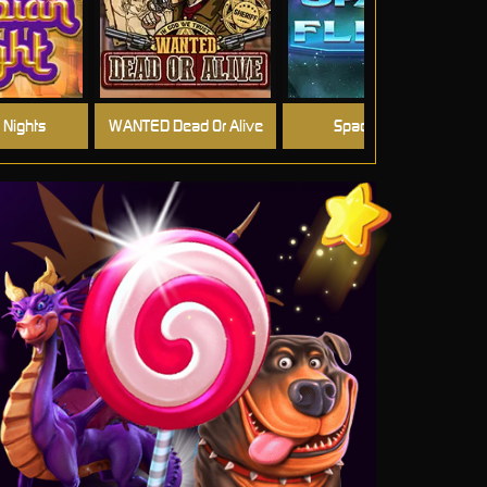
 Nights
WANTED Dead Or Alive
Space Fleet