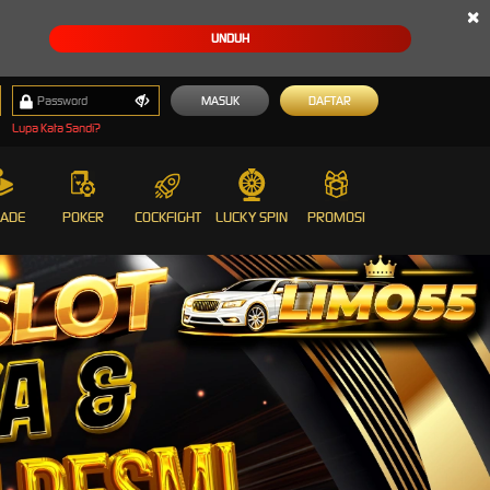
×
UNDUH
DAFTAR
Lupa Kata Sandi?
ADE
POKER
COCKFIGHT
LUCKY SPIN
PROMOSI