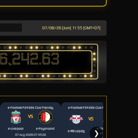
Rp 3.000.000
Rp 28.000.000
07/08/26 (Jum) 11:55 (GMT+07)
Rp 2.610.000
Rp 35.000.000
6,242.80
Rp 1.720.000
Rp 24.000.000
Rp 2.740.000
e-Football F24 Elite Club Friendly
e-Football F24 Elite Club Friendly
e-Footba
Rp 1.005.000
VS
VS
Rp 245.000
e-Liverpool
e-Feyenoord
e-Tottenham
e-Po
e-RB Leipzig
❯
Hotspur
07 Aug 2026 07:45:00
0