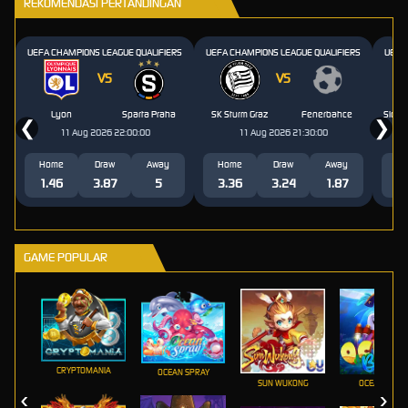
REKOMENDASI PERTANDINGAN
IDR
1,025,000
Starlight Princess™
UEFA CHAMPIONS LEAGUE QUALIFIERS
UEFA CHAMPIONS LEAGUE QUALIFIERS
UEFA
h****b
IDR
1,008,000
VS
VS
Gates Of Olympus™
Lyon
Sparta Praha
SK Sturm Graz
Fenerbahce
Slovan
a****l
❮
❯
11 Aug 2026 22:00:00
11 Aug 2026 21:30:00
IDR
7,460,000
Sugar Rush™
Home
Draw
Away
Home
Draw
Away
H
1.46
3.87
5
3.36
3.24
1.87
1
b****a
IDR
6,710,000
Gates Of Olympus™
b****a
GAME POPULAR
IDR
6,160,000
Gates Of Olympus™
s****r
IDR
6,110,000
Gates Of Olympus™
CRYPTOMANIA
OCEAN SPRAY
n****y
SUN WUKONG
OCEAN BLUE
IDR
5,960,000