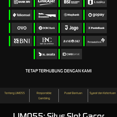
TETAP TERHUBUNG DENGAN KAMI
Tentang LIMO55
Responsible
Pusat Bantuan
Syarat dan Ketentuan
Gambling
LIMO55: Situs Slot Gacor