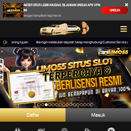
×
AKSES SITUS LEBIH MUDAH, SILAHKAN UNDUH APK VPN
UNDUH
INI
Jangan tampilkan lagi hari ini
or rekening tujuan.
Jika ingin melakukan deposit, harap menghubungi Customer Service untuk
Daftar
Masuk